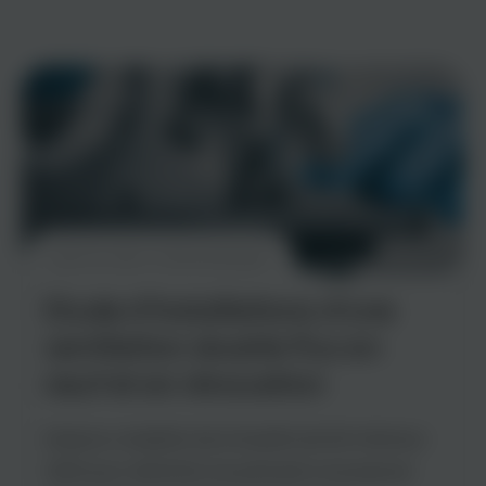
août 18, 2024
DmarcelAmpair
Etude d’installations d’une
ventilation double flux en
neuf et en rénovation
Analyse complète de la Qualité de l’Air Intérieur
(QAI) pour identifier les polluants et proposer