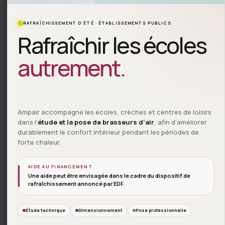
Notre histoire
Contact
RAFRAÎCHISSEMENT D’ÉTÉ · ÉTABLISSEMENTS PUBLICS
FAQ
Rafraîchir les écoles
Blog
autrement.
Nos services
Diagnostic de la ventilation
Ampair accompagne les écoles, crèches et centres de loisirs
Mesure de la QAI
dans l’
étude et la pose de brasseurs d’air
, afin d’améliorer
durablement le confort intérieur pendant les périodes de
Maintenance/amélioration de la performance
forte chaleur.
énergétique
Etude d’installations d’une vmc double flux
AIDE AU FINANCEMENT
Une aide peut être envisagée dans le cadre du dispositif de
Formation
rafraîchissement annoncé par EDF.
Étude technique
Dimensionnement
Pose professionnelle